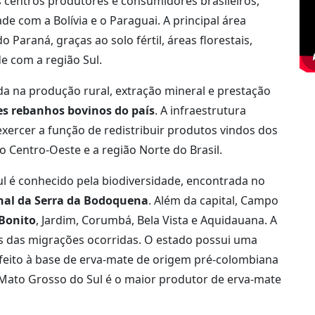
s centros produtores e consumidores brasileiros,
 com a Bolívia e o Paraguai. A principal área
Paraná, graças ao solo fértil, áreas florestais,
e com a região Sul.
a na produção rural, extração mineral e prestação
s rebanhos bovinos do país
. A infraestrutura
ercer a função de redistribuir produtos vindos dos
 Centro-Oeste e a região Norte do Brasil.
l é conhecido pela biodiversidade, encontrada no
nal da Serra da Bodoquena
. Além da capital, Campo
Bonito
, Jardim, Corumbá, Bela Vista e Aquidauana. A
es das migrações ocorridas. O estado possui uma
 feito à base de erva-mate de origem pré-colombiana
O Mato Grosso do Sul é o maior produtor de erva-mate