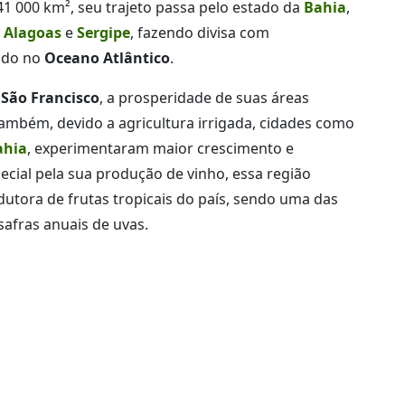
41 000 km², seu trajeto passa pelo estado da
Bahia
,
e
Alagoas
e
Sergipe
, fazendo divisa com
ando no
Oceano Atlântico
.
 São Francisco
, a prosperidade de suas áreas
 também, devido a agricultura irrigada, cidades como
ahia
, experimentaram maior crescimento e
ial pela sua produção de vinho, essa região
utora de frutas tropicais do país, sendo uma das
afras anuais de uvas.