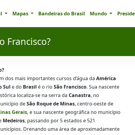
il
Mapas
Bandeiras do Brasil
Mundo
Presid
ão Francisco?
o?
m dos mais importantes cursos d’água da
América
o Sul
e do
Brasil
é o rio
São Francisco
. Sua nascente
istórica localiza-se na serra da
Canastra
, no
unicípio de
São Roque de Minas
, centro-oeste de
inas Gerais
, e sua nascente geográfica no município
e
Medeiros
, passando por 5 estados e 521
unicípios. Drenando uma área de aproximadamente