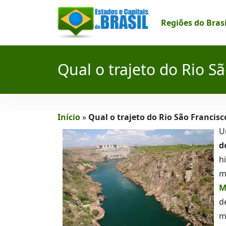
Regiões do Bras
Qual o trajeto do Rio S
Início
»
Qual o trajeto do Rio São Francisc
U
d
h
m
M
d
m