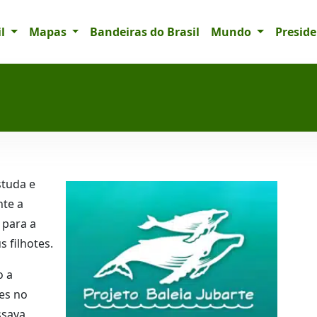
il
Mapas
Bandeiras do Brasil
Mundo
Presid
tuda e
nte a
 para a
 filhotes.
o a
es no
sava,