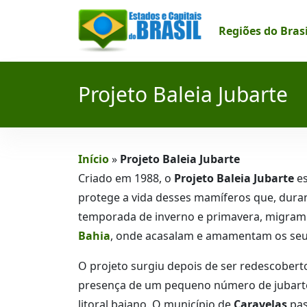
Regiões do Bras
Projeto Baleia Jubarte
Início
»
Projeto Baleia Jubarte
Criado em 1988, o
Projeto Baleia Jubarte
es
protege a vida desses mamíferos que, dura
temporada de inverno e primavera, migram
Bahia
, onde acasalam e amamentam os seus
O projeto surgiu depois de ser redescobert
presença de um pequeno número de jubart
litoral baiano. O município de
Caravelas
pas